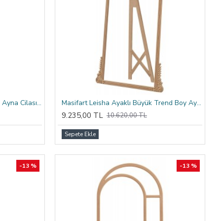
Masifart Avril Ayaklı Lilyum Boy Ayna Cilasız Ham
Masifart Leisha Ayaklı Büyük Trend Boy Ayna Cilasız Ham
9.235,00 TL
10.620,00 TL
Sepete Ekle
-13 %
-13 %