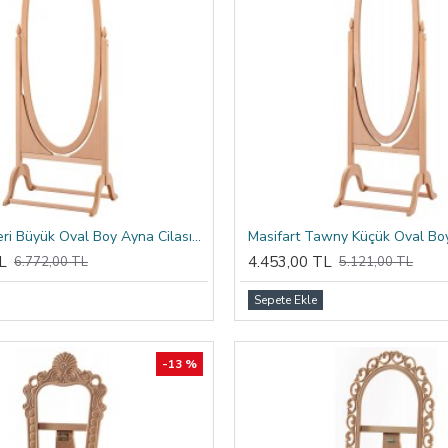
Masifart Sheri Büyük Oval Boy Ayna Cilasız Ham
L
4.453,00 TL
6.772,00 TL
5.121,00 TL
Sepete Ekle
-13 %