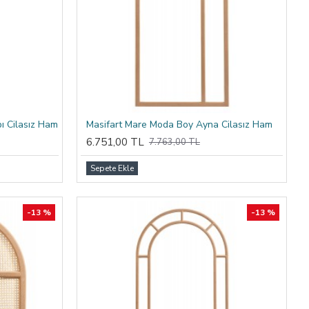
bı Cilasız Ham
Masifart Mare Moda Boy Ayna Cilasız Ham
6.751,00 TL
7.763,00 TL
Sepete Ekle
-13 %
-13 %