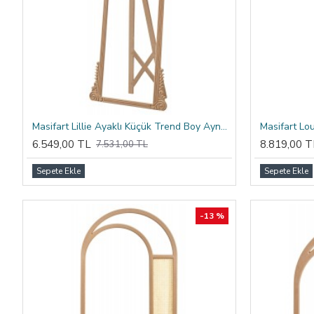
Masifart Lillie Ayaklı Küçük Trend Boy Ayna Cilasız Ham
6.549,00 TL
8.819,00 T
7.531,00 TL
Sepete Ekle
Sepete Ekle
-13 %