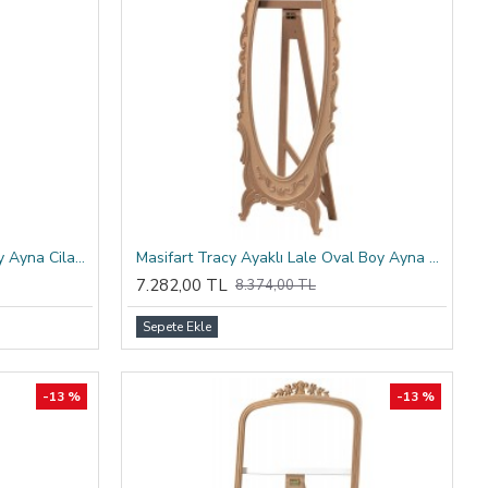
Masifart Tawny Küçük Oval Boy Ayna Cilasız Ham
Masifart Tracy Ayaklı Lale Oval Boy Ayna Cilasız Ham
7.282,00 TL
8.374,00 TL
Sepete Ekle
-13 %
-13 %