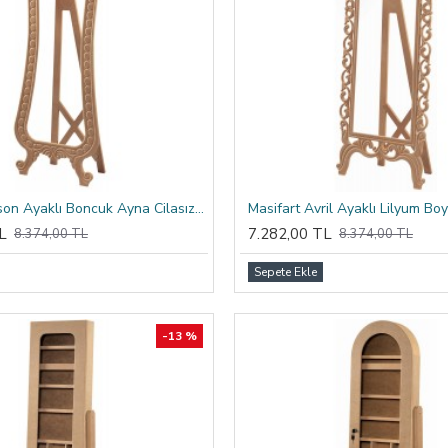
Masifart Alison Ayaklı Boncuk Ayna Cilasız Ham
L
7.282,00 TL
8.374,00 TL
8.374,00 TL
Sepete Ekle
-13 %