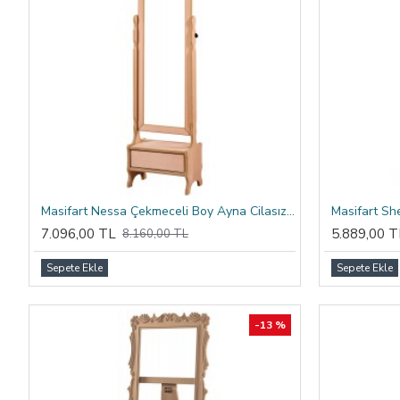
Masifart Nessa Çekmeceli Boy Ayna Cilasız Ham
7.096,00 TL
5.889,00 T
8.160,00 TL
Sepete Ekle
Sepete Ekle
-13 %