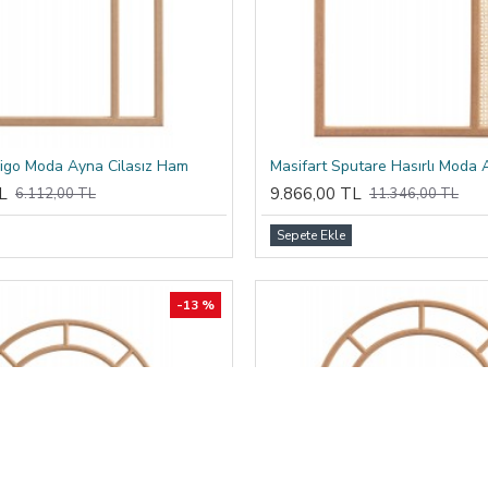
ligo Moda Ayna Cilasız Ham
L
9.866,00 TL
6.112,00 TL
11.346,00 TL
Sepete Ekle
-13 %