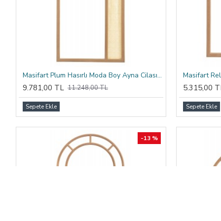
Masifart Plum Hasırlı Moda Boy Ayna Cilasız Ham
Masifart Re
9.781,00 TL
5.315,00 T
11.248,00 TL
Sepete Ekle
Sepete Ekle
-13 %