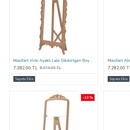
Masifart Vicki Ayaklı Lale Dikdörtgen Boy Ayna Cilasız Ham
7.282,00 TL
7.282,00 T
8.374,00 TL
Sepete Ekle
Sepete Ekle
-13 %