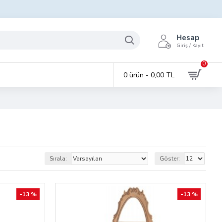
Hesap
Giriş / Kayıt
0
0 ürün - 0,00 TL
Sırala:
Göster:
-13 %
-13 %