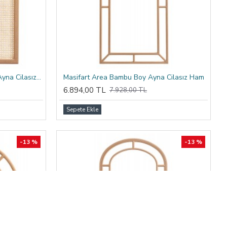
Masifart Sputare Hasırlı Moda Ayna Cilasız Ham
Masifart Area Bambu Boy Ayna Cilasız Ham
6.894,00 TL
7.928,00 TL
Sepete Ekle
-13 %
-13 %