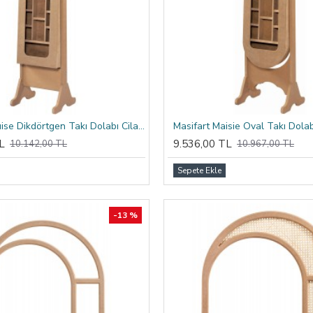
Masifart Louise Dikdörtgen Takı Dolabı Cilasız Ham
Masifart Maisie Oval Takı Dola
L
9.536,00 TL
10.142,00 TL
10.967,00 TL
Sepete Ekle
-13 %