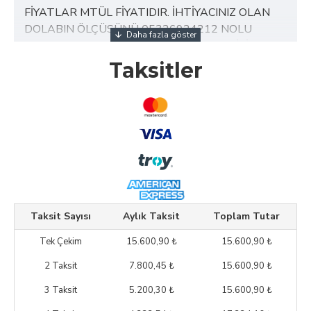
FİYATLAR MTÜL FİYATIDIR. İHTİYACINIZ OLAN
DOLABIN ÖLÇÜSÜNÜ 05326924212 NOLU
WHATSAPP HATTINA GÖNDERİN 3D ÇİZİM
YAPARAK FİYATLANDIRILMAKTADIR.
Taksitler
Ürün Özellikleri
• Renk: Gövde Ekru Kapaklar Yeşil lake
• Ürün Mdf den İmal edilmiştir.
Teslimat ve Kurulum Bilgileri
• Ürün demontedir evinizde kurulum yapılır..
• 2 yıl garantilidir.
Taksit Sayısı
Aylık Taksit
Toplam Tutar
Tek Çekim
15.600,90 ₺
15.600,90 ₺
2 Taksit
7.800,45 ₺
15.600,90 ₺
3 Taksit
5.200,30 ₺
15.600,90 ₺