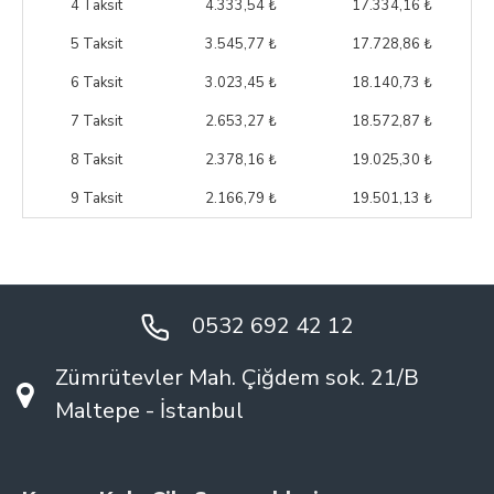
4 Taksit
4.333,54 ₺
17.334,16 ₺
5 Taksit
3.545,77 ₺
17.728,86 ₺
6 Taksit
3.023,45 ₺
18.140,73 ₺
7 Taksit
2.653,27 ₺
18.572,87 ₺
8 Taksit
2.378,16 ₺
19.025,30 ₺
9 Taksit
2.166,79 ₺
19.501,13 ₺
0532 692 42 12
Zümrütevler Mah. Çiğdem sok. 21/B
Maltepe - İstanbul