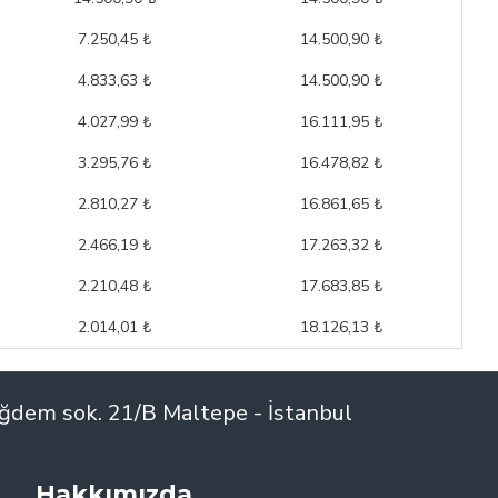
e kurulum yapılır..
7.250,45 ₺
14.500,90 ₺
4.833,63 ₺
14.500,90 ₺
4.027,99 ₺
16.111,95 ₺
3.295,76 ₺
16.478,82 ₺
2.810,27 ₺
16.861,65 ₺
2.466,19 ₺
17.263,32 ₺
2.210,48 ₺
17.683,85 ₺
2.014,01 ₺
18.126,13 ₺
ğdem sok. 21/B Maltepe - İstanbul
Hakkımızda