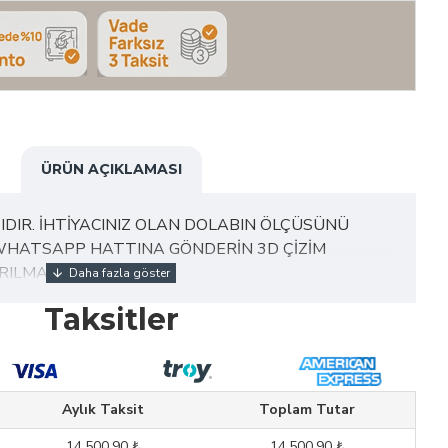
ÜRÜN AÇIKLAMASI
IDIR. İHTİYACINIZ OLAN DOLABIN ÖLÇÜSÜNÜ
WHATSAPP HATTINA GÖNDERİN 3D ÇİZİM
RILMAKTADIR.
Taksitler
iştir.
Aylık Taksit
Toplam Tutar
lgileri
14.500,90 ₺
14.500,90 ₺