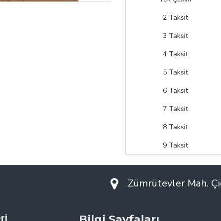
• Ürün demontedir evinizd
• 2 yıl garantilidir.
2 Taksit
3 Taksit
4 Taksit
5 Taksit
6 Taksit
7 Taksit
8 Taksit
9 Taksit
Zümrütevler Mah. Çi
ri
Bilgi Sayfaları