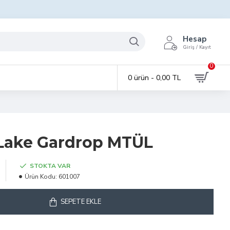
Hesap
Giriş / Kayıt
0
0 ürün - 0,00 TL
 Lake Gardrop MTÜL
STOKTA VAR
Ürün Kodu:
601007
SEPETE EKLE