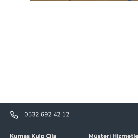
0532 692 42 12
Kumaş Kulp Cila
Müşteri Hizmetle