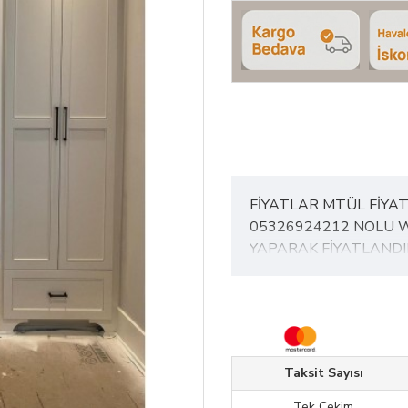
FİYATLAR MTÜL FİYAT
05326924212 NOLU 
YAPARAK FİYATLANDI
Ürün Özellikleri
• Renk: Kırık Beyaz Ekru
• Ürün Mdf den İmal edilm
Taksit Sayısı
Teslimat ve Kurulum Bi
Tek Çekim